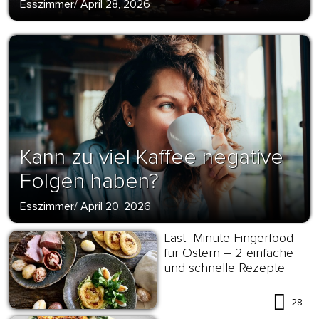
Esszimmer
/
April 28, 2026
Kann zu viel Kaffee negative
Folgen haben?
Esszimmer
/
April 20, 2026
Last- Minute Fingerfood
für Ostern – 2 einfache
und schnelle Rezepte
28