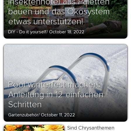
Insektenhotel aus Paletten
bauen und das Ökosystem
etwas unterstützen!
DIY - Do it yourself
/
October 18, 2022
Pool winterfest machen:
Anleitung in 12 einfachen
Schritten
Gartenzubehör
/
October 11, 2022
Sind Chrysanthemen