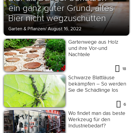
ein ganz guter Grund, altes
Bier nicht wegzuschütten
Garten & Pflanzen
/
August 16, 2022
Gartenwege aus Holz
und ihre Vor-und
Nachteile
18
Schwarze Blattläuse
bekämpfen – So werden
Sie die Schädlinge los
6
Wo findet man das beste
Werkzeug für den
Industriebedarf?