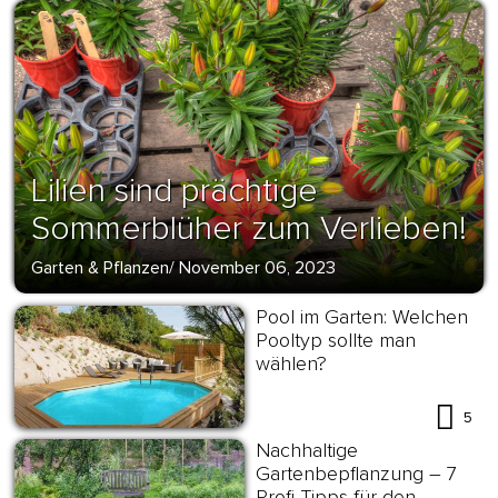
Lilien sind prächtige
Sommerblüher zum Verlieben!
Garten & Pflanzen
/
November 06, 2023
Pool im Garten: Welchen
Pooltyp sollte man
wählen?
5
Nachhaltige
Gartenbepflanzung – 7
Profi-Tipps für den