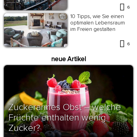
6
10 Tipps, wie Sie einen
optimalen Lebensraum
im Freien gestalten
6
neue Artikel
Zuckerarmes Obst – welche
Früchte enthalten wenig
Zucker?