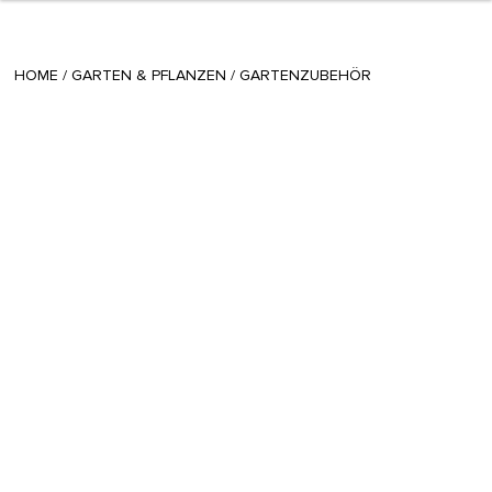
+ 13
sisi
/
October 07 2015
HOME
/
GARTEN & PFLANZEN
/
GARTENZUBEHÖR