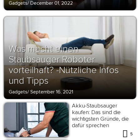
Gadgets
/
December 01, 2022
Was macht einen
Staubsauger Roboter
vorteilhaft? -Nützliche Infos
und Tipps
Gadgets
/
September 16, 2021
Akku-Staubsauger
kaufen: Das sind die
wichtigsten Gründe, die
dafür sprechen
5