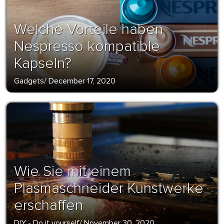
Welche Vorteile haben
Nespresso kompatible
Kapseln?
Gadgets
/
December 17, 2020
Wie Sie mit einem
Plasmaschneider Kunstwerke
erschaffen
DIY - Do it yourself
/
November 30, 2020