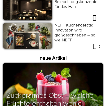
Beleuchtungskonzepte
für das Haus
6
NEFF Küchengeräte:
Innovation wird
großgeschrieben – so
wie NEFF
5
neue Artikel
Zuckerarmes Obst – welche
Früchte enthalten wenig