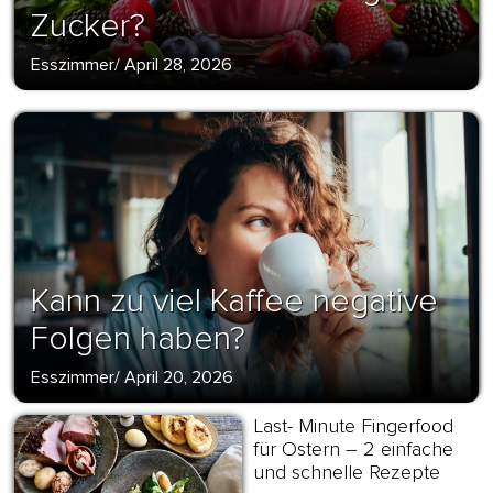
Zucker?
Esszimmer
/
April 28, 2026
Kann zu viel Kaffee negative
Folgen haben?
Esszimmer
/
April 20, 2026
Last- Minute Fingerfood
für Ostern – 2 einfache
und schnelle Rezepte