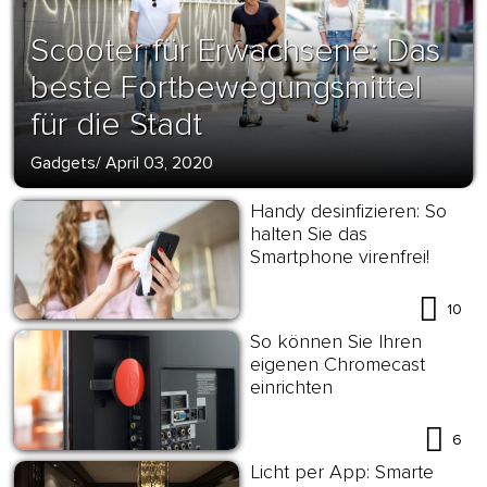
Scooter für Erwachsene: Das
beste Fortbewegungsmittel
für die Stadt
Gadgets
/
April 03, 2020
Handy desinfizieren: So
halten Sie das
Smartphone virenfrei!
10
So können Sie Ihren
eigenen Chromecast
einrichten
6
Licht per App: Smarte