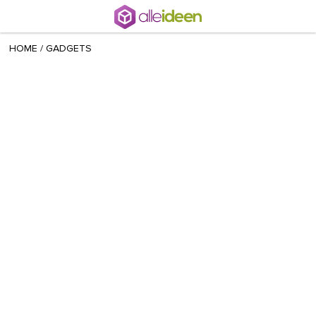
+ 14
Gioia
/
November 06 2013
HOME
/
GADGETS