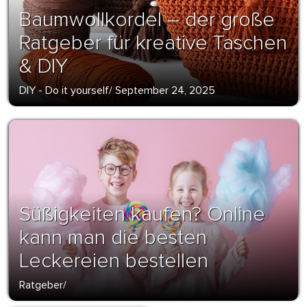
Baumwollkordel – der große
Ratgeber für kreative Taschen
& DIY
DIY - Do it yourself
/
September 24, 2025
Süßigkeiten kaufen? Online
kann man die besten
Leckereien bestellen
Ratgeber
/