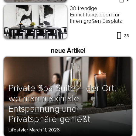
30 trendige
Einrichtungsideen für
Ihren großen Essplatz
33
neue Artikel
Private Spa Suite – der Ort,
wo man maximale
Entspannung und
Privatsphäre genießt
Lifestyle
/
March 11, 2026