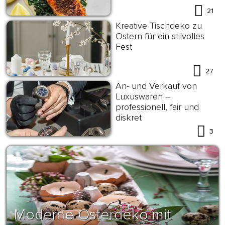
21
Kreative Tischdeko zu
Ostern für ein stilvolles
Fest
27
An- und Verkauf von
Luxuswaren –
professionell, fair und
diskret
3
Moderne Osterdeko mit