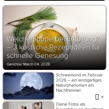
Welche Suppe bei Erkältung?
– 3 köstliche Rezeptideen für
schnelle Genesung
Gerichte
/
March 04, 2026
Schneemond im Februar
2026 – ein einzigartiges
Naturphänomen am
Nachthimmel
9
Deine Fotos als