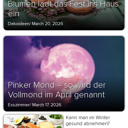
Blumen lädt das Fest ins Haus
ein
Dekoideen
/
March 20, 2026
Pinker Mond – so wird der
Vollmond im April genannt
Esszimmer
/
March 17, 2026
Kann man im Winter
gesund abnehmen?