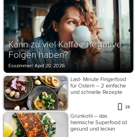
Kann zu viel Kaffee negative
Folgen haben?
Esszimmer
/
April 20, 2026
Last- Minute Fingerfood
für Ostern – 2 einfache
und schnelle Rezepte
28
Grünkohl – das
heimische Superfood ist
gesund und lecker