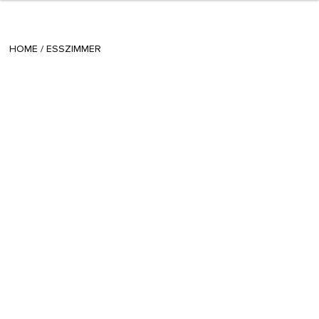
+ 11
Gioia
/
December 04 2013
HOME
/
ESSZIMMER