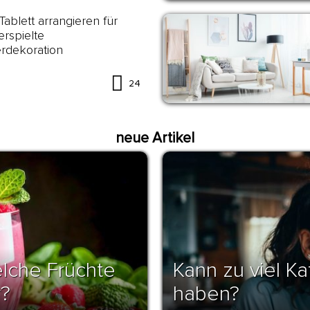
ablett arrangieren für
erspielte
rdekoration
24
neue Artikel
lche Früchte
Kann zu viel K
r?
haben?