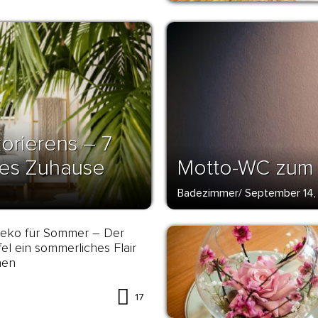
orierens – 7
olles Zuhause
Motto-WC zum 
Badezimmer
/
September 14,
deko für Sommer – Der
fel ein sommerliches Flair
hen
17