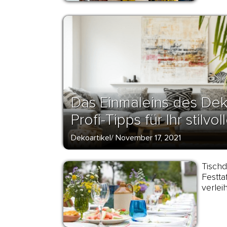
Das Einmaleins des Dek
Profi-Tipps für Ihr stilv
Dekoartikel
/
November 17, 2021
Tisch
Festta
verlei