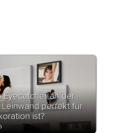
s Eyecatcher an der
Leinwand perfekt für
ration ist?
6