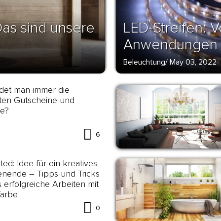
as sind unsere
LED-Streifen: V
Anwendungen
Beleuchtung
/
May 03, 2022
det man immer die
ten Gutscheine und
te?
6
ted: Idee für ein kreatives
nende – Tipps und Tricks
s erfolgreiche Arbeiten mit
farbe
0