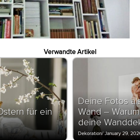
Verwandte Artikel
Deine Fotos al
stern für ein
Wand – Warum 
deine Wanddeko
Dekoration
/
January 29, 202