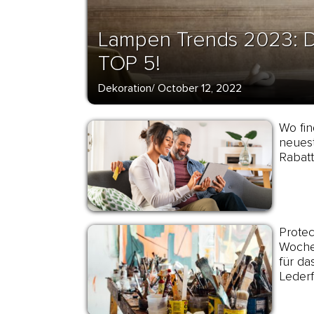
Lampen Trends 2023: D
TOP 5!
Dekoration
/
October 12, 2022
Wo fin
neues
Rabat
Protec
Woche
für da
Leder