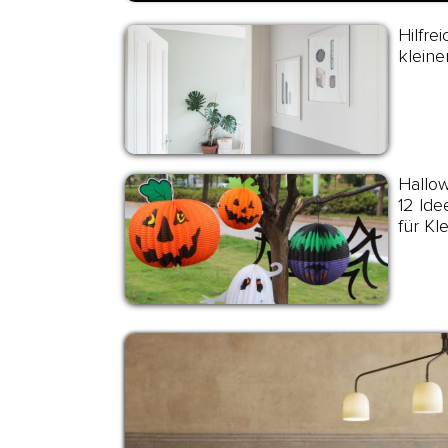
Hilfre
kleine
Hallo
12 Ide
für Kl