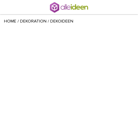
+ 17
Radina
/
May 29 2021
HOME
/
DEKORATION
/
DEKOIDEEN