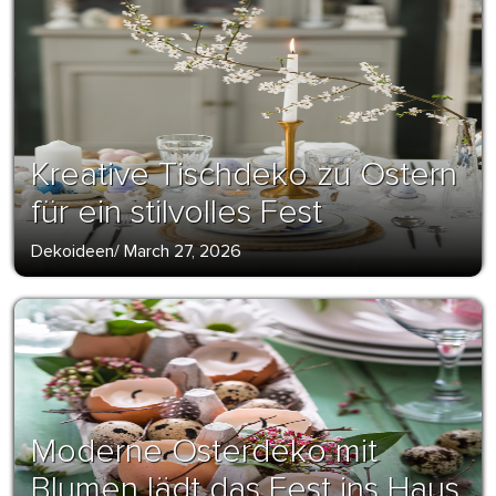
Kreative Tischdeko zu Ostern
für ein stilvolles Fest
Dekoideen
/
March 27, 2026
Moderne Osterdeko mit
Blumen lädt das Fest ins Haus