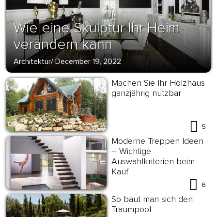
Wie eine Skulptur Ihr Heim
verändern kann
Architektur
/
December 19, 2022
Machen Sie Ihr Holzhaus
ganzjährig nutzbar
5
Moderne Treppen Ideen
– Wichtige
Auswahlkriterien beim
Kauf
6
So baut man sich den
Traumpool