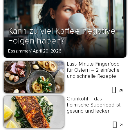
Kann zu viel Kaffee negative
Folgen haben?
Esszimmer
/
April 20, 2026
Last- Minute Fingerfood
für Ostern – 2 einfache
und schnelle Rezepte
28
Grünkohl – das
heimische Superfood ist
gesund und lecker
21