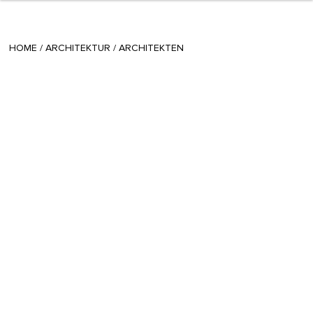
+ 12
teodora
/
January 07 2014
HOME
/
ARCHITEKTUR
/
ARCHITEKTEN