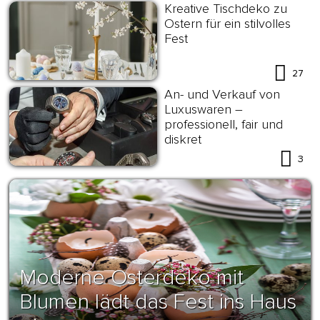
Kreative Tischdeko zu
Ostern für ein stilvolles
Fest
27
An- und Verkauf von
Luxuswaren –
professionell, fair und
diskret
3
Moderne Osterdeko mit
Blumen lädt das Fest ins Haus