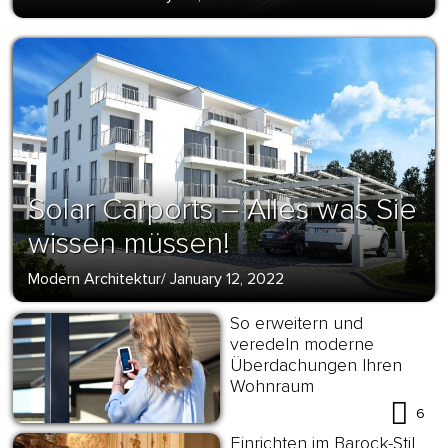
Solar Carports – Alles was Sie
wissen müssen!
Modern Architektur
/
January 12, 2022
So erweitern und
veredeln moderne
Überdachungen Ihren
Wohnraum
6
Einrichten im Barock-Stil