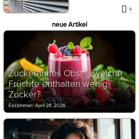
5
neue Artikel
Zuckerarmes Obst – welche
Früchte enthalten wenig
Zucker?
Esszimmer
/
April 28, 2026