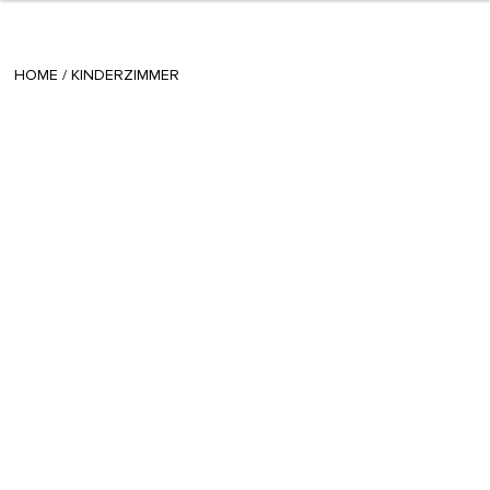
+ 12
tina
/
June 24 2013
HOME
/
KINDERZIMMER