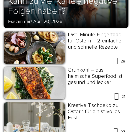
Kann zu viel Kaffee negative
Folgen haben?
Esszimmer
/
April 20, 2026
Last- Minute Fingerfood
für Ostern – 2 einfache
und schnelle Rezepte
28
Grünkohl – das
heimische Superfood ist
gesund und lecker
21
Kreative Tischdeko zu
Ostern für ein stilvolles
Fest
27