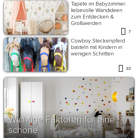
Tapete im Babyzimmer:
liebevolle Wandideen
zum Entdecken &
Großwerden
7
Cowboy Steckenpferd
basteln mit Kindern in
wenigen Schritten
33
Wichtige Faktoren für eine
schöne