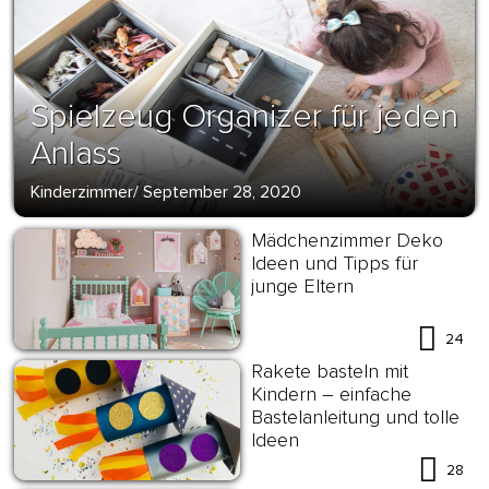
Spielzeug Organizer für jeden
Anlass
Kinderzimmer
/
September 28, 2020
Mädchenzimmer Deko
Ideen und Tipps für
junge Eltern
24
Rakete basteln mit
Kindern – einfache
Bastelanleitung und tolle
Ideen
28