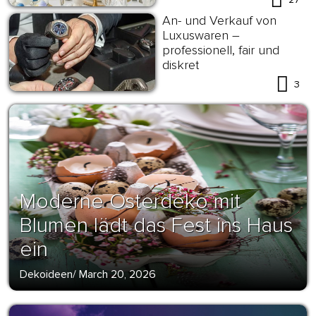
An- und Verkauf von
Luxuswaren –
professionell, fair und
diskret
3
Moderne Osterdeko mit
Blumen lädt das Fest ins Haus
ein
Dekoideen
/
March 20, 2026