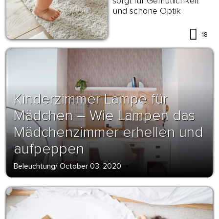
sorgt für Gemütlichkeit
und schöne Optik
18
Kinderzimmer Lampe für
Mädchen – Wie Lampen das
Mädchenzimmer erhellen und
aufpeppen
Beleuchtung
/
October 03, 2020