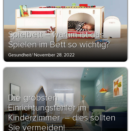
Spielbett – warum ist das
Spielen im Bett so wichtig?
Gesundheit
/
November 28, 2022
Die grobsten
Einrichtungsfehler im
Kinderzimmer – dies sollten
Sie vermeiden!