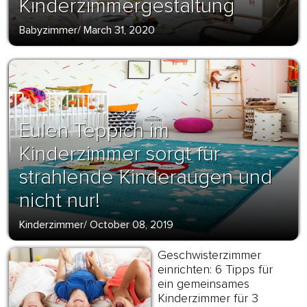
Kinderzimmergestaltung
Babyzimmer
/
March 31, 2020
Eulen Teppich im
Kinderzimmer sorgt für
strahlende Kinderaugen und
nicht nur!
Kinderzimmer
/
October 08, 2019
Geschwisterzimmer
einrichten: 6 Tipps für
ein gemeinsames
Kinderzimmer für 3