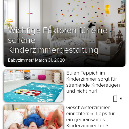
Wichtige Faktoren für eine
schöne
Kinderzimmergestaltung
Babyzimmer
/
March 31, 2020
Eulen Teppich im
Kinderzimmer sorgt für
strahlende Kinderaugen
und nicht nur!
5
Geschwisterzimmer
einrichten: 6 Tipps für
ein gemeinsames
Kinderzimmer für 3