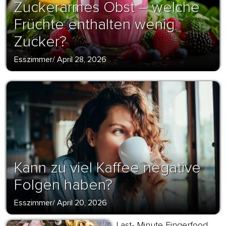
Zuckerarmes Obst – welche
Früchte enthalten wenig
Zucker?
Esszimmer
/
April 28, 2026
Kann zu viel Kaffee negative
Folgen haben?
Esszimmer
/
April 20, 2026
Last- Minute Fingerfood