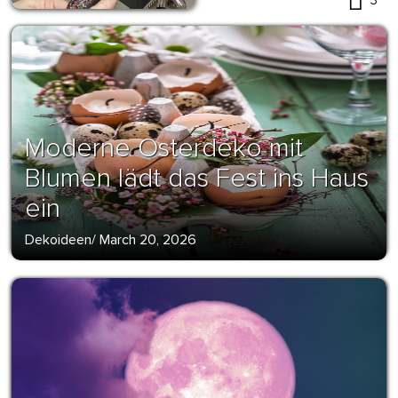
3
Moderne Osterdeko mit
Blumen lädt das Fest ins Haus
ein
Dekoideen
/
March 20, 2026