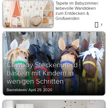
Tapete im Babyzimmer:
liebevolle Wandideen
zum Entdecken &
Großwerden
7
Cowboy Steckenpferd
basteln mit Kindern in
wenigen Schritten
Bastelideen
/
April 29, 2020