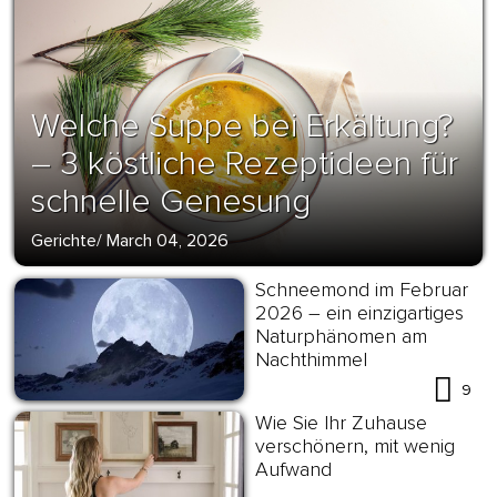
Welche Suppe bei Erkältung?
– 3 köstliche Rezeptideen für
schnelle Genesung
Gerichte
/
March 04, 2026
Schneemond im Februar
2026 – ein einzigartiges
Naturphänomen am
Nachthimmel
9
Wie Sie Ihr Zuhause
verschönern, mit wenig
Aufwand