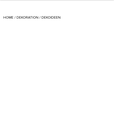
+ 16
Radina
/
July 10 2014
HOME
/
DEKORATION
/
DEKOIDEEN