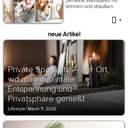
perfekte Wanddeko für
drinnen und draußen
4
neue Artikel
Private Spa Suite – der Ort,
wo man maximale
Entspannung und
Privatsphäre genießt
Lifestyle
/
March 11, 2026