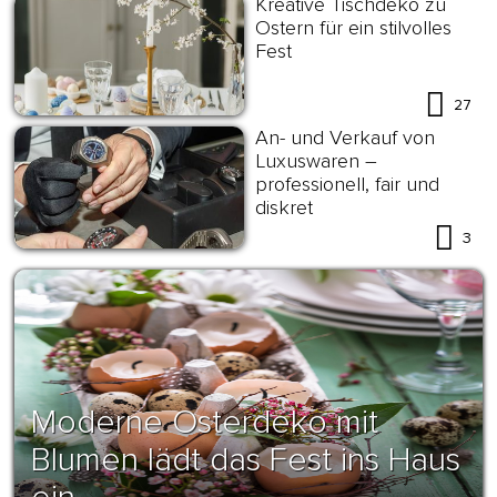
Kreative Tischdeko zu
Ostern für ein stilvolles
Fest
27
An- und Verkauf von
Luxuswaren –
professionell, fair und
diskret
3
Moderne Osterdeko mit
Blumen lädt das Fest ins Haus