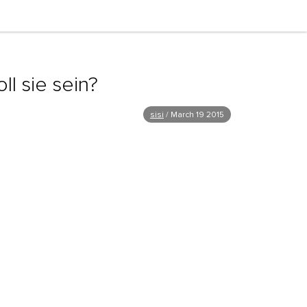
l sie sein?
sisi
/
March 19 2015