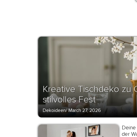
Kreative Tischdeko zu O
stilvolles Fest
Dekoideen
/
March 27, 2026
Deine 
der W