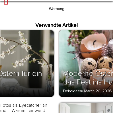
Werbung
Verwandte Artikel
stern für ein
Moderne Oster
das Fest ins Ha
Dekoideen
/
March 20, 2026
Fotos als Eyecatcher an
and – Warum Leinwand