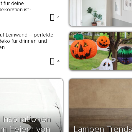
t für deine
koration ist?
4
uf Leinwand – perfekte
eko für drinnen und
en
4
 Inspirationen
um Feiern von
Lampen Trends