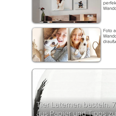
perfek
Wandde
Foto a
Wandd
drauß
Tier Laternen basteln. 7
aus Papier und Tipps z