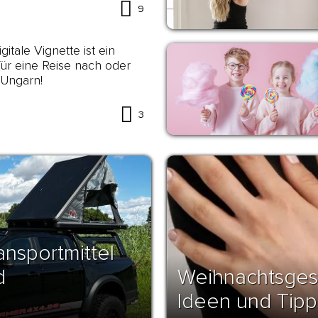
9
gitale Vignette ist ein
ür eine Reise nach oder
 Ungarn!
3
ansportmittel
d
Weihnachtsges
Ideen und Tipp