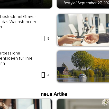
Lifestyle
/
September 27, 20
besteck mit Gravur
t das Wachstum der
n
5
rgessliche
nkideen für Ihre
rin
4
neue Artikel