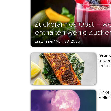
Zuckerarmes Obst – we
enthalten wenig Zucke
Esszimmer
/
April 28, 2026
Grünk
Superf
lecker
Pinker
Vollmo