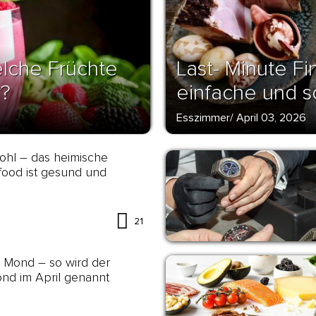
lche Früchte
Last- Minute Fi
r?
einfache und s
Esszimmer
/
April 03, 2026
ohl – das heimische
ood ist gesund und
21
 Mond – so wird der
nd im April genannt