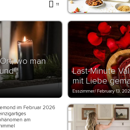
11
 Ort, wo man
 und
Last-Minute Va
mit Liebe gem
Esszimmer
/
February 13, 20
emond im Februar 2026
einzigartiges
phänomen am
himmel