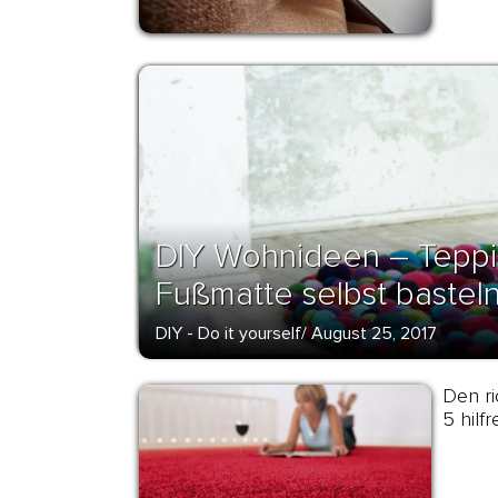
DIY Wohnideen – Teppi
Fußmatte selbst bastel
DIY - Do it yourself
/
August 25, 2017
Den ri
5 hilf