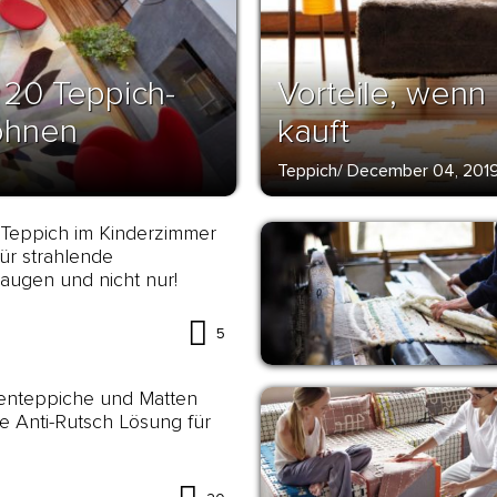
 20 Teppich-
Vorteile, wenn
ohnen
kauft
Teppich
/
December 04, 201
 Teppich im Kinderzimmer
für strahlende
augen und nicht nur!
5
enteppiche und Matten
ie Anti-Rutsch Lösung für