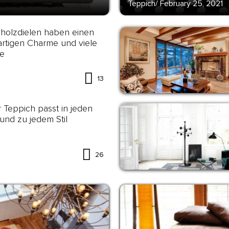
Teppich
/
February 25, 2021
holzdielen haben einen
artigen Charme und viele
le
13
 Teppich passt in jeden
nd zu jedem Stil
26