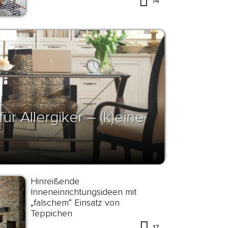
14
r Allergiker – (k)eine
Hinreißende
Inneneinrichtungsideen mit
„falschem“ Einsatz von
Teppichen
17