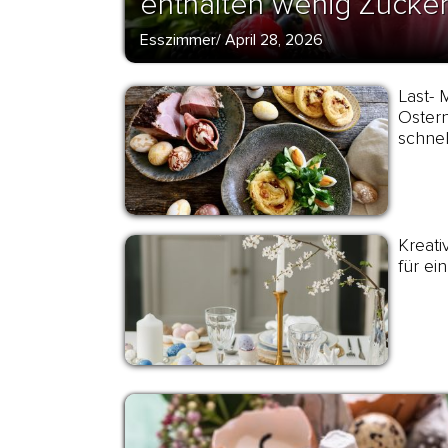
enthalten wenig Zucke
Esszimmer
/
April 28, 2026
Last- 
Ostern
schne
Kreati
für ein