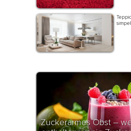
Teppic
simpe
Zuckerarmes Obst – we