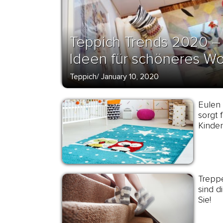
Teppich Trends 2020 –
Ideen für schöneres W
Teppich
/
January 10, 2020
Eulen
sorgt 
Kinder
Trepp
sind d
Sie!