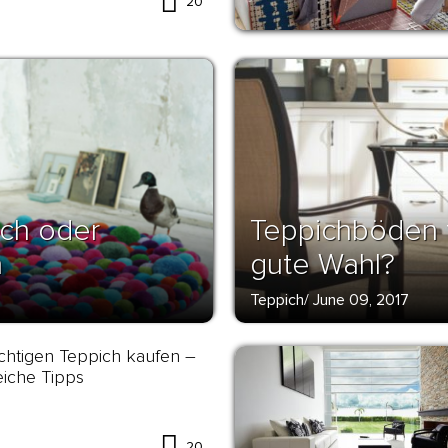
20
ch oder
Teppichböden fü
n
gute Wahl?
Teppich
/
June 09, 2017
chtigen Teppich kaufen –
reiche Tipps
20