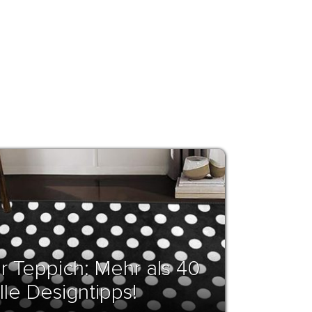
 Teppich: Mehr als 40
le Designtipps!