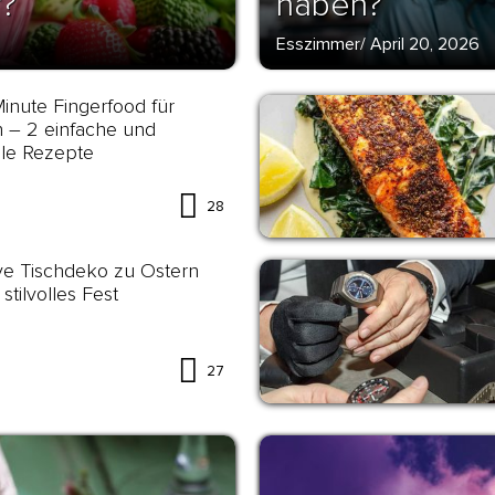
r?
haben?
Esszimmer
/
April 20, 2026
Minute Fingerfood für
 – 2 einfache und
lle Rezepte
28
ve Tischdeko zu Ostern
 stilvolles Fest
27