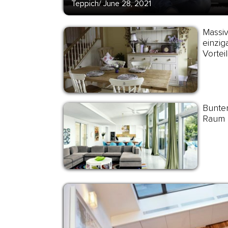
Teppich
/
June 28, 2021
Massiv
einzig
Vortei
Bunter
Raum u