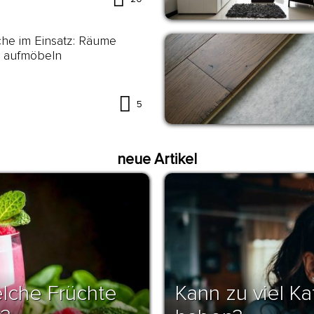
he im Einsatz: Räume
l aufmöbeln
5
neue Artikel
lche Früchte
Kann zu viel K