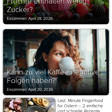
Früchte enthalten wenig
Zucker?
Esszimmer
/
April 28, 2026
Kann zu viel Kaffee negative
Folgen haben?
Esszimmer
/
April 20, 2026
Last- Minute Fingerfood
für Ostern – 2 einfache
und schnelle Rezepte