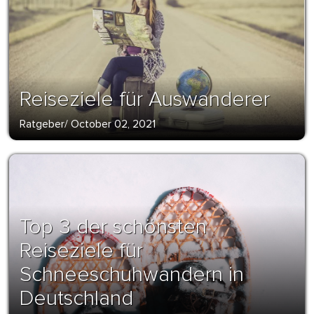
Reiseziele für Auswanderer
Ratgeber
/
October 02, 2021
Top 3 der schönsten
Reiseziele für
Schneeschuhwandern in
Deutschland