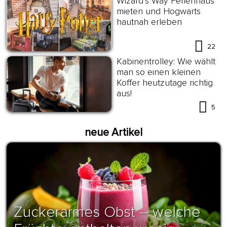
Wizard’s Way Ferienhaus
mieten und Hogwarts
hautnah erleben
22
Kabinentrolley: Wie wählt
man so einen kleinen
Koffer heutzutage richtig
aus!
5
neue Artikel
Zuckerarmes Obst – welche