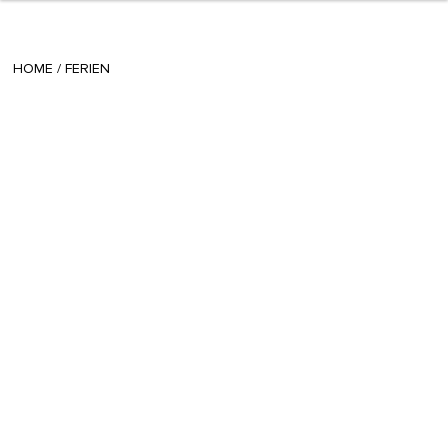
+ 16
sisi
/
August 26 2016
HOME
/
FERIEN