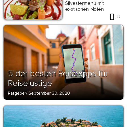
Silvestermenü mit
exotischen Noten
12
5 der besten Reiseapps für
Reiselustige
Ratgeber
/
September 30, 2020