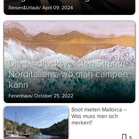
Reisen&Urlaub
/
April 09, 2024
Die eindrucksvollsten Strände
Norditaliens, wo man campen
kann
Ferienhaus
/
October 25, 2022
Boot mieten Mallorca –
Was muss man sich
merken?
5