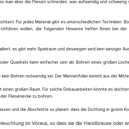
muss man aber die Fliesen schneiden, was aufwendig und schwierig
chtern. Für jedes Material gibt es unterschiedlichen Techniken, Bo
chführen wollen, die folgenden Hinweise helfen Ihnen bei der I
talliert, es gibt mehr Spielraum und deswegen wird kein winziger Aus
oder Quadrats kann einfacher sein als Bohren eines großen Loches
b kein Bohren notwendig sei. Der Wannenfüller kommt aus der Mitte 
einen großen Raum. Für solche Einbauarbeiten könnte es leichter se
jeder Fliesenecke zu bohren.
ssen und die Abschnitte so planen, dass die Dichtung in gutem Kont
eleuchtung im Voraus, so dass sie die Handbrause oder a