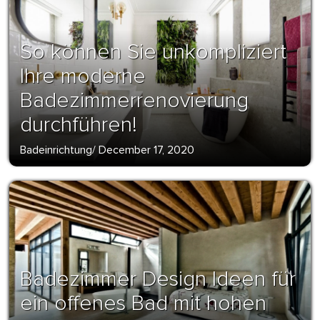
So können Sie unkompliziert
Ihre moderne
Badezimmerrenovierung
durchführen!
Badeinrichtung
/
December 17, 2020
Badezimmer Design Ideen für
ein offenes Bad mit hohen