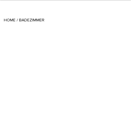
+ 8
teodora
/
September 10 2013
HOME
/
BADEZIMMER