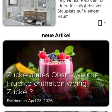
Tiny House Badezimmer:
Ideen für möglichst viel
Stauplatz auf kleinem
Raum
5
neue Artikel
Zuckerarmes Obst – welche
Früchte enthalten wenig
Zucker?
Esszimmer
/
April 28, 2026