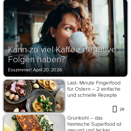
Kann zu viel Kaffee negative
Folgen haben?
Esszimmer
/
April 20, 2026
Last- Minute Fingerfood
für Ostern – 2 einfache
und schnelle Rezepte
28
Grünkohl – das
heimische Superfood ist
gesund und lecker